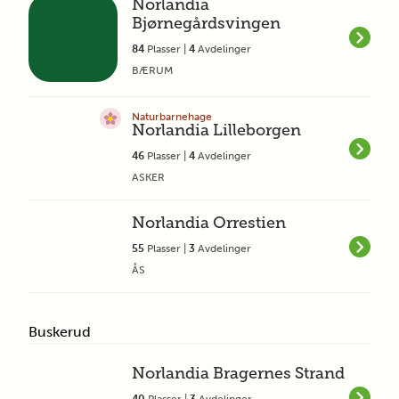
Norlandia
Bjørnegårdsvingen
84
Plasser |
4
Avdelinger
BÆRUM
Naturbarnehage
Norlandia Lilleborgen
46
Plasser |
4
Avdelinger
ASKER
Norlandia Orrestien
55
Plasser |
3
Avdelinger
ÅS
Buskerud
Norlandia Bragernes Strand