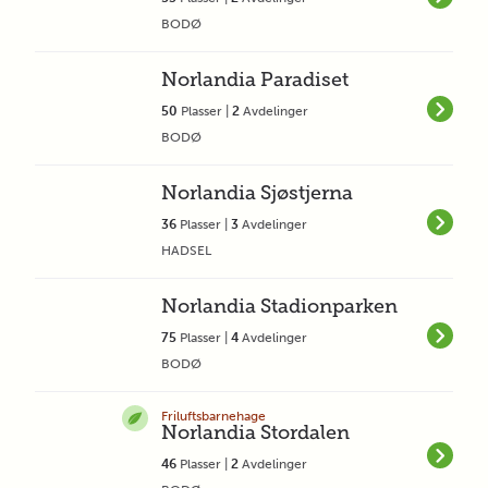
BODØ
Norlandia Paradiset
50
Plasser |
2
Avdelinger
BODØ
Norlandia Sjøstjerna
36
Plasser |
3
Avdelinger
HADSEL
Norlandia Stadionparken
75
Plasser |
4
Avdelinger
BODØ
Friluftsbarnehage
Norlandia Stordalen
46
Plasser |
2
Avdelinger