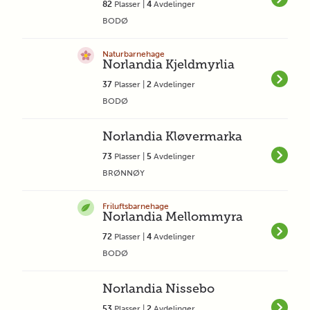
82
Plasser |
4
Avdelinger
BODØ
Naturbarnehage
Norlandia Kjeldmyrlia
37
Plasser |
2
Avdelinger
BODØ
Norlandia Kløvermarka
73
Plasser |
5
Avdelinger
BRØNNØY
Friluftsbarnehage
Norlandia Mellommyra
72
Plasser |
4
Avdelinger
BODØ
Norlandia Nissebo
53
Plasser |
2
Avdelinger