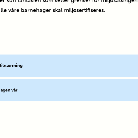
er kun fantasien som setter grenser for miljøsatsinge
alle våre barnehager skal miljøsertifiseres.
 tilnærming
hagen vår