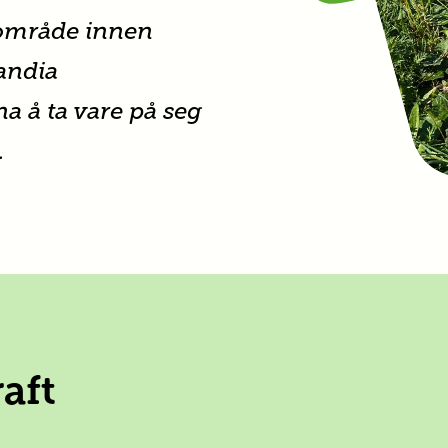
sområde innen
andia
na å ta vare på seg
.
aft