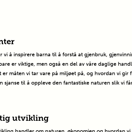
nter
i å inspirere barna til å forstå at gjenbruk, gjenvinni
e bare er viktige, men også en del av våre daglige hand
 er måten vi tar vare på miljøet på, og hvordan vi gir 
 sjanse til å oppleve den fantastiske naturen slik vi få
ig utvikling
vikling handler om naturen, økonomien og hvordan v