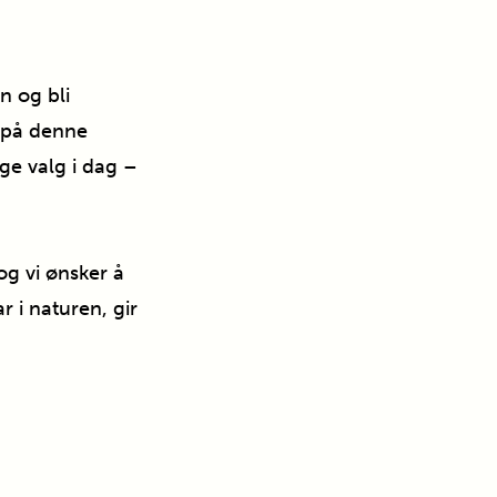
n og bli
g på denne
ige valg i dag –
og vi ønsker å
r i naturen, gir