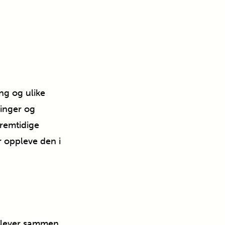
ng og ulike
linger og
fremtidige
r oppleve den i
i lever sammen