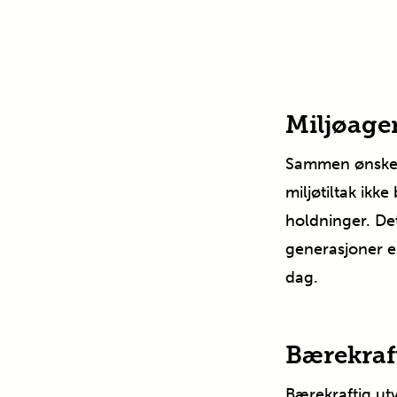
Miljøage
Sammen ønsker v
miljøtiltak ikk
holdninger. Det
generasjoner en
dag.
Bærekraft
Bærekraftig ut