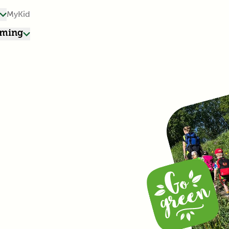
MyKid
rming