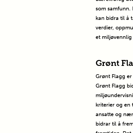
som samfunn. 
kan bidra til å
verdier, oppmun
et miljøvennli
Grønt Fla
Grønt Flagg er 
Grønt Flagg bid
miljøundervisn
kriterier og en
ansatte og nærm
bidrar til å fr