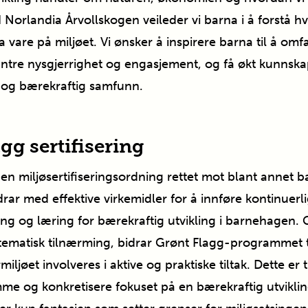
I
Norlandia
Årvollskogen
veileder vi barna i å forstå h
 ta vare på miljøet. Vi ønsker å inspirere barna til å o
tre nysgjerrighet og engasjement, og få økt kunnskap t
g og bærekraftig samfunn.
gg sertifisering
en miljøsertifiseringsordning rettet mot blant annet 
rar med effektive virkemidler for å innføre kontinuerl
ing og læring for bærekraftig utvikling i barnehagen.
 tematisk tilnærming, bidrar Grønt Flagg-programmet t
iljøet involveres i aktive og praktiske tiltak. Dette er 
emme og konkretisere fokuset på en bærekraftig utviklin