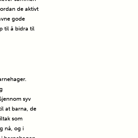
vordan de aktivt
mfavne gode
il å bidra til
barnehager.
ig
 Gjennom syv
il at barna, de
tiltak som
g nå, og i